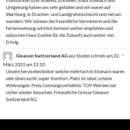
frühstücken bzw. Abends zu klönen. Stadt Eisenach und
Umgebung haben uns sehr gefallen und wir waren auf
Wartburg, in Drachen- und Landgrafenschlucht und viel am
wandern. Wir können die freundliche Vermieterin und die
Ferienwohnung wirklich bestens weiter empfehlen und
wünschen Haus Eveline für die Zukunft auch weiter viel
Erfolg.
DIE
...
Gleason Switzerland AG
aus
Studen
schrieb am
22.
ME
EIN
März 2021
um
12:10
Unsere Servicetechniker welche mehrfach in Eisenach waren
sehr überrascht, super Komfort, Platz ist ideal, schöne
Wohnungen. Preis/Leistungsverhältnis TOP. Werden wir
sicher wieder besuchen. Freundliche Grüsse Gleason
Switzerland AG