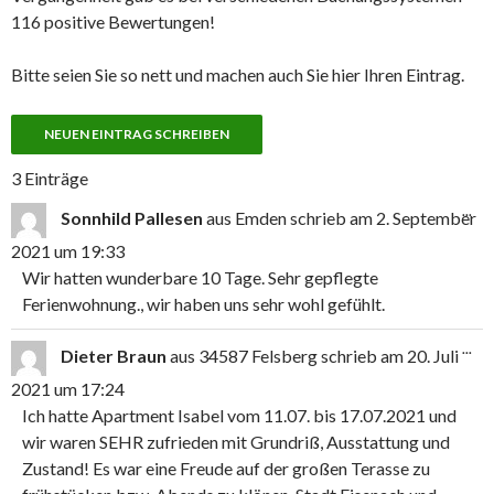
116 positive Bewertungen!
Bitte seien Sie so nett und machen auch Sie hier Ihren Eintrag.
3 Einträge
DIE
...
Sonnhild Pallesen
aus
Emden
schrieb am
2. September
ME
EIN
2021
um
19:33
Wir hatten wunderbare 10 Tage. Sehr gepflegte
Ferienwohnung., wir haben uns sehr wohl gefühlt.
DIE
...
Dieter Braun
aus
34587 Felsberg
schrieb am
20. Juli
ME
EIN
2021
um
17:24
Ich hatte Apartment Isabel vom 11.07. bis 17.07.2021 und
wir waren SEHR zufrieden mit Grundriß, Ausstattung und
Zustand! Es war eine Freude auf der großen Terasse zu